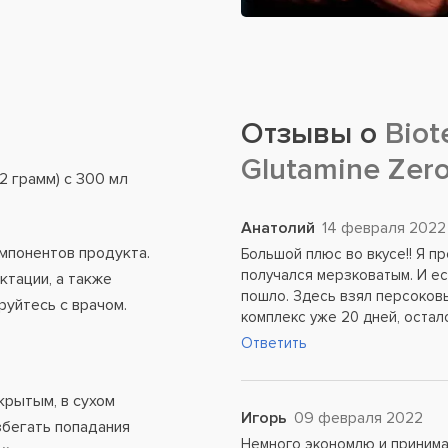
Отзывы о
Biot
Glutamine Zer
2 грамм) с 300 мл
Анатолий
14 февраля 2022
мпонентов продукта.
Большой плюс во вкусе!! Я пр
получался мерзковатым. И ес
ктации, а также
пошло. Здесь взял персоков
руйтесь с врачом.
комплекс уже 20 дней, остал
Ответить
крытым, в сухом
Игорь
09 февраля 2022
збегать попадания
Немного экономлю и принимаю