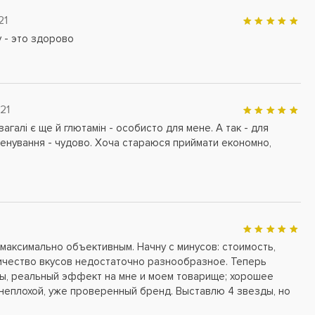
21
 - это здорово
21
агалі є ще й глютамін - особисто для мене. А так - для
ренування - чудово. Хоча стараюся приймати економно,
максимально объективным. Начну с минусов: стоимость,
ичество вкусов недостаточно разнообразное. Теперь
ы, реальный эффект на мне и моем товарище; хорошее
; неплохой, уже проверенный бренд. Выставлю 4 звезды, но