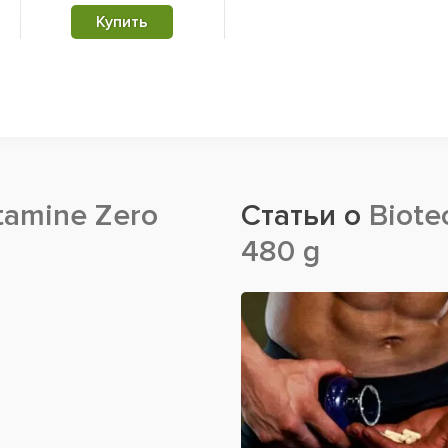
Купить
tamine Zero
Статьи о
Biote
480 g