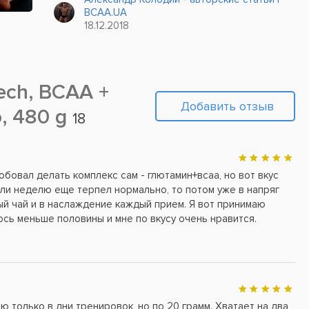
спортсмена рельефным и очень
BCAA.UA
привлекательным. Кроме этого немаловажного
18.12.2018
достоинства, аминокислоты укрепляют...
ech, BCAA +
Добавить отзыв
o, 480 g
18
обовал делать комплекс сам - глютамин+всаа, но вот вкус
ли неделю еще терпел нормально, то потом уже в напряг
ый чай и в наслаждение каждый прием. Я вот принимаю
ось меньше половины и мне по вкусу очень нравится.
 только в дни тренировок, но по 20 грамм. Хватает на два