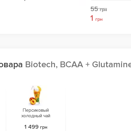
55
грн
1
грн
товара
Biotech, BCAA + Glutamine
Персиковый
холодный чай
1 499
грн